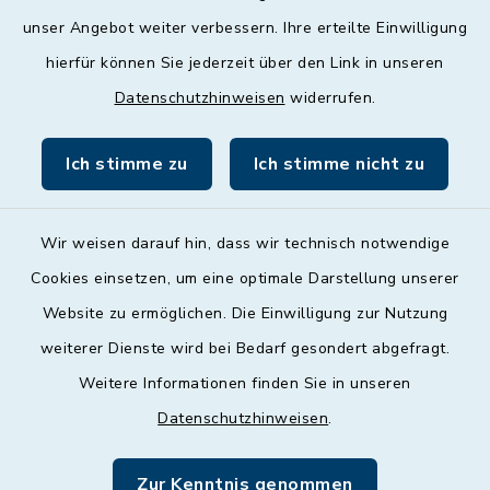
unser Angebot weiter verbessern. Ihre erteilte Einwilligung
Donnerstag
hierfür können Sie jederzeit über den Link in unseren
09:00 - 12:00 und 13:00 - 18:00 Uhr
Datenschutzhinweisen
widerrufen.
Freitag
09:00 - 12:00 Uhr
Ich stimme zu
Ich stimme nicht zu
Wir weisen darauf hin, dass wir technisch notwendige
Cookies einsetzen, um eine optimale Darstellung unserer
Website zu ermöglichen. Die Einwilligung zur Nutzung
Kontakt
weiterer Dienste wird bei Bedarf gesondert abgefragt.
Weitere Informationen finden Sie in unseren
Barrierefreiheit
Datenschutzhinweisen
.
Datenschutz
Zur Kenntnis genommen