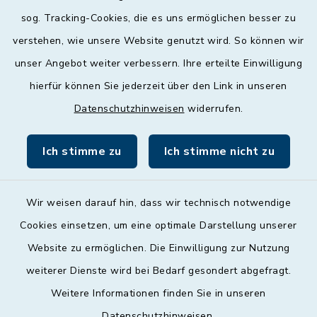
Mittwoch
sog. Tracking-Cookies, die es uns ermöglichen besser zu
geschlossen
verstehen, wie unsere Website genutzt wird. So können wir
unser Angebot weiter verbessern. Ihre erteilte Einwilligung
Donnerstag
hierfür können Sie jederzeit über den Link in unseren
09:00 - 12:00 und 13:00 - 18:00 Uhr
Datenschutzhinweisen
widerrufen.
Freitag
09:00 - 12:00 Uhr
Ich stimme zu
Ich stimme nicht zu
Wir weisen darauf hin, dass wir technisch notwendige
Cookies einsetzen, um eine optimale Darstellung unserer
Website zu ermöglichen. Die Einwilligung zur Nutzung
Kontakt
weiterer Dienste wird bei Bedarf gesondert abgefragt.
Weitere Informationen finden Sie in unseren
Barrierefreiheit
Datenschutzhinweisen
.