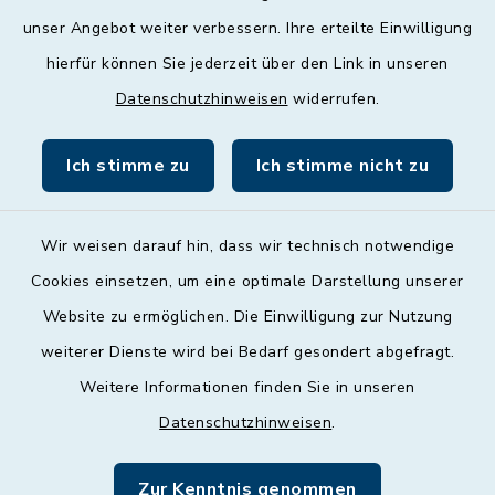
unser Angebot weiter verbessern. Ihre erteilte Einwilligung
Donnerstag
hierfür können Sie jederzeit über den Link in unseren
09:00 - 12:00 und 13:00 - 18:00 Uhr
Datenschutzhinweisen
widerrufen.
Freitag
09:00 - 12:00 Uhr
Ich stimme zu
Ich stimme nicht zu
Wir weisen darauf hin, dass wir technisch notwendige
Cookies einsetzen, um eine optimale Darstellung unserer
Website zu ermöglichen. Die Einwilligung zur Nutzung
Kontakt
weiterer Dienste wird bei Bedarf gesondert abgefragt.
Weitere Informationen finden Sie in unseren
Barrierefreiheit
Datenschutzhinweisen
.
Datenschutz
Zur Kenntnis genommen