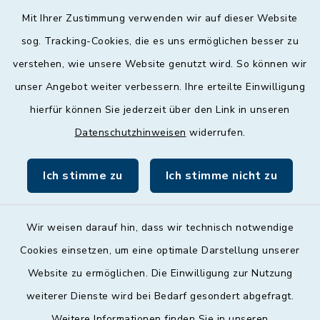
Mit Ihrer Zustimmung verwenden wir auf dieser Website
Mittwoch
sog. Tracking-Cookies, die es uns ermöglichen besser zu
geschlossen
verstehen, wie unsere Website genutzt wird. So können wir
unser Angebot weiter verbessern. Ihre erteilte Einwilligung
Donnerstag
hierfür können Sie jederzeit über den Link in unseren
09:00 - 12:00 und 13:00 - 18:00 Uhr
Datenschutzhinweisen
widerrufen.
Freitag
09:00 - 12:00 Uhr
Ich stimme zu
Ich stimme nicht zu
Wir weisen darauf hin, dass wir technisch notwendige
Cookies einsetzen, um eine optimale Darstellung unserer
Website zu ermöglichen. Die Einwilligung zur Nutzung
Kontakt
weiterer Dienste wird bei Bedarf gesondert abgefragt.
Weitere Informationen finden Sie in unseren