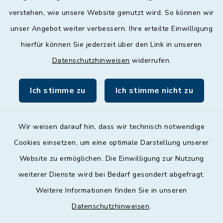
geschlossen
verstehen, wie unsere Website genutzt wird. So können wir
unser Angebot weiter verbessern. Ihre erteilte Einwilligung
Donnerstag
hierfür können Sie jederzeit über den Link in unseren
09:00 - 12:00 und 13:00 - 18:00 Uhr
Datenschutzhinweisen
widerrufen.
Freitag
09:00 - 12:00 Uhr
Ich stimme zu
Ich stimme nicht zu
Wir weisen darauf hin, dass wir technisch notwendige
Cookies einsetzen, um eine optimale Darstellung unserer
Website zu ermöglichen. Die Einwilligung zur Nutzung
Kontakt
weiterer Dienste wird bei Bedarf gesondert abgefragt.
Weitere Informationen finden Sie in unseren
Barrierefreiheit
Datenschutzhinweisen
.
Datenschutz