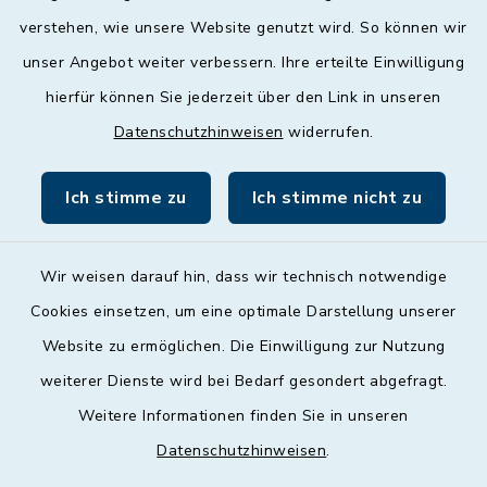
geschlossen
verstehen, wie unsere Website genutzt wird. So können wir
unser Angebot weiter verbessern. Ihre erteilte Einwilligung
Donnerstag
hierfür können Sie jederzeit über den Link in unseren
09:00 - 12:00 und 13:00 - 18:00 Uhr
Datenschutzhinweisen
widerrufen.
Freitag
09:00 - 12:00 Uhr
Ich stimme zu
Ich stimme nicht zu
Wir weisen darauf hin, dass wir technisch notwendige
Cookies einsetzen, um eine optimale Darstellung unserer
Website zu ermöglichen. Die Einwilligung zur Nutzung
Kontakt
weiterer Dienste wird bei Bedarf gesondert abgefragt.
Weitere Informationen finden Sie in unseren
Barrierefreiheit
Datenschutzhinweisen
.
Datenschutz