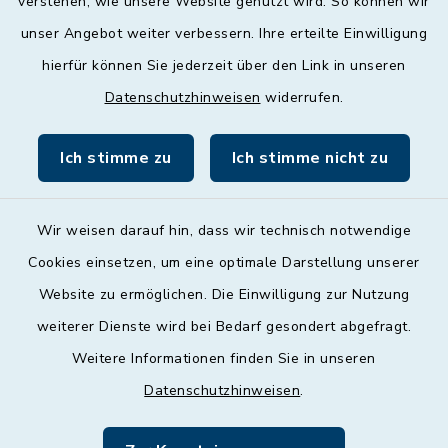
verstehen, wie unsere Website genutzt wird. So können wir
unser Angebot weiter verbessern. Ihre erteilte Einwilligung
Donnerstag
hierfür können Sie jederzeit über den Link in unseren
09:00 - 12:00 und 13:00 - 18:00 Uhr
Datenschutzhinweisen
widerrufen.
Freitag
09:00 - 12:00 Uhr
Ich stimme zu
Ich stimme nicht zu
Wir weisen darauf hin, dass wir technisch notwendige
Cookies einsetzen, um eine optimale Darstellung unserer
Website zu ermöglichen. Die Einwilligung zur Nutzung
Kontakt
weiterer Dienste wird bei Bedarf gesondert abgefragt.
Weitere Informationen finden Sie in unseren
Barrierefreiheit
Datenschutzhinweisen
.
Datenschutz